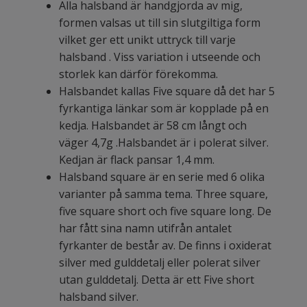
Alla halsband är handgjorda av mig,
formen valsas ut till sin slutgiltiga form
vilket ger ett unikt uttryck till varje
halsband . Viss variation i utseende och
storlek kan därför förekomma.
Halsbandet kallas Five square då det har 5
fyrkantiga länkar som är kopplade på en
kedja. Halsbandet är 58 cm långt och
väger 4,7g .Halsbandet är i polerat silver.
Kedjan är flack pansar 1,4 mm.
Halsband square är en serie med 6 olika
varianter på samma tema. Three square,
five square short och five square long. De
har fått sina namn utifrån antalet
fyrkanter de består av. De finns i oxiderat
silver med gulddetalj eller polerat silver
utan gulddetalj. Detta är ett Five short
halsband silver.