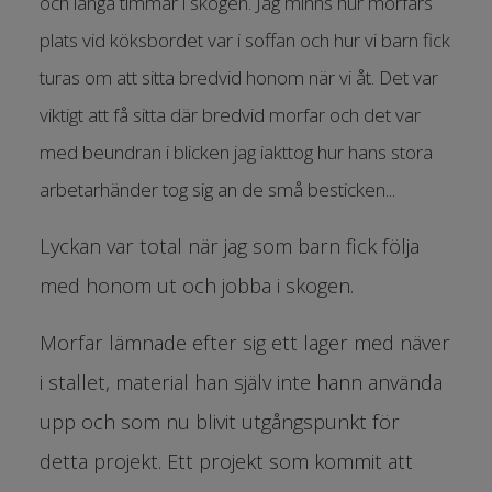
och långa timmar i skogen. Jag minns hur morfars
plats vid köksbordet var i soffan och hur vi barn fick
turas om att sitta bredvid honom när vi åt. Det var
viktigt att få sitta där bredvid morfar och det var
med beundran i blicken jag iakttog hur hans stora
arbetarhänder tog sig an de små besticken...
Lyckan var total när jag som barn fick följa
med honom ut och jobba i skogen.
Morfar lämnade efter sig ett lager med näver
i stallet, material han själv inte hann använda
upp och som nu blivit utgångspunkt för
detta projekt. Ett projekt som kommit att